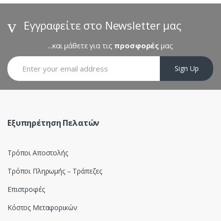
d
s
Εγγραφείτε στο Newsletter μας
C
...και μάθετε για τις
προσφορές
μας
a
Sign Up
r
o
u
Εξυπηρέτηση Πελατών
s
Τρόποι Αποστολής
e
Τρόποι Πληρωμής – Τράπεζες
l
Επιστροφές
Κόστος Μεταφορικών