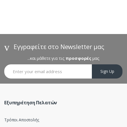
r
a
n
d
s
Εγγραφείτε στο Newsletter μας
C
...και μάθετε για τις
προσφορές
μας
a
Sign Up
r
o
u
Εξυπηρέτηση Πελατών
s
Τρόποι Αποστολής
e