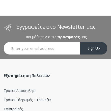
n
d
s
Εγγραφείτε στο Newsletter μας
C
...και μάθετε για τις
προσφορές
μας
a
Sign Up
r
o
u
Εξυπηρέτηση Πελατών
s
Τρόποι Αποστολής
e
Τρόποι Πληρωμής – Τράπεζες
l
Επιστροφές