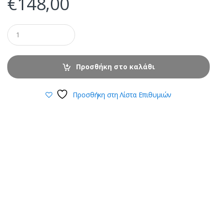
€
148,00
Προσθήκη στο καλάθι
Προσθήκη στη Λίστα Επιθυμιών
B
r
a