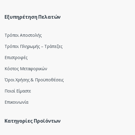
o
u
Εξυπηρέτηση Πελατών
s
Τρόποι Αποστολής
e
Τρόποι Πληρωμής – Τράπεζες
l
Επιστροφές
Κόστος Μεταφορικών
Όροι Χρήσης & Προϋποθέσεις
Ποιοί Είμαστε
Επικοινωνία
Κατηγορίες Προϊόντων