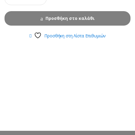
Προσθήκη στο καλάθι
Προσθήκη στη Λίστα Επιθυμιών
B
r
a
n
d