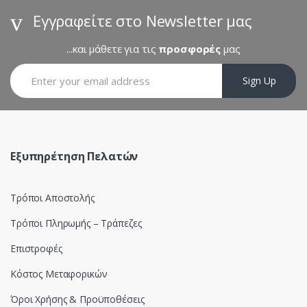
s
Εγγραφείτε στο Newsletter μας
C
...και μάθετε για τις
προσφορές
μας
a
Sign Up
r
o
u
Εξυπηρέτηση Πελατών
s
Τρόποι Αποστολής
e
Τρόποι Πληρωμής – Τράπεζες
l
Επιστροφές
Κόστος Μεταφορικών
Όροι Χρήσης & Προϋποθέσεις