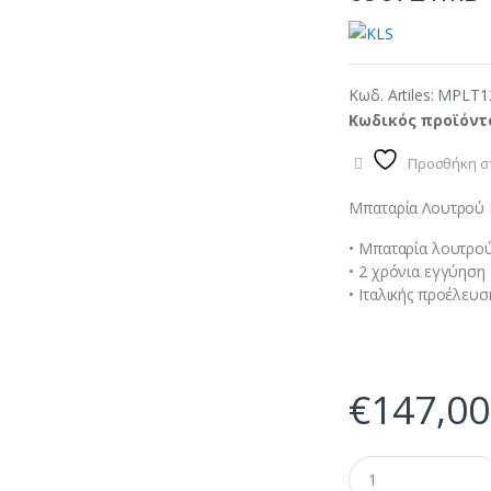
Κωδ. Artiles:
MPLT1
Κωδικός προϊόντ
Προσθήκη στ
Μπαταρία Λουτρού 
• Μπαταρία λουτρού
• 2 χρόνια εγγύηση
• Ιταλικής προέλευσ
€
147,00