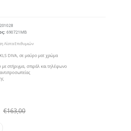
201028
ος:
690721MB
η Λίστα Επιθυμιών
KLS DIVA, σε μαύρο ματ χρώμα
 με στήριγμα, σπιράλ και τηλέφωνο
 αντιπροσωπείας
ης
€
163,00