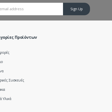
Sign Up
γορίες Προϊόντων
φορές
ιο
να
ρικές Συσκευές
κια
ά Υλικά