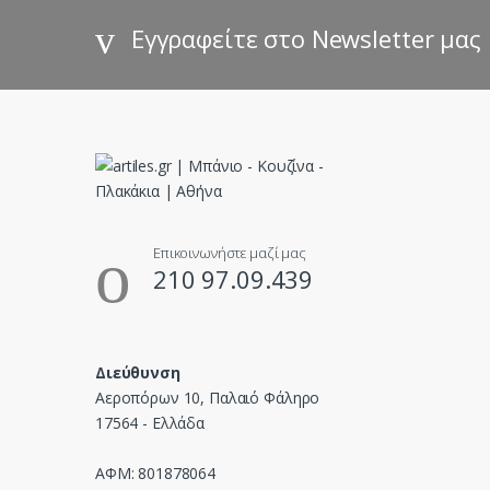
s
Εγγραφείτε στο Newsletter μας
C
a
r
o
u
Επικοινωνήστε μαζί μας
210 97.09.439
s
e
Διεύθυνση
l
Αεροπόρων 10, Παλαιό Φάληρο
17564 - Ελλάδα
ΑΦΜ: 801878064