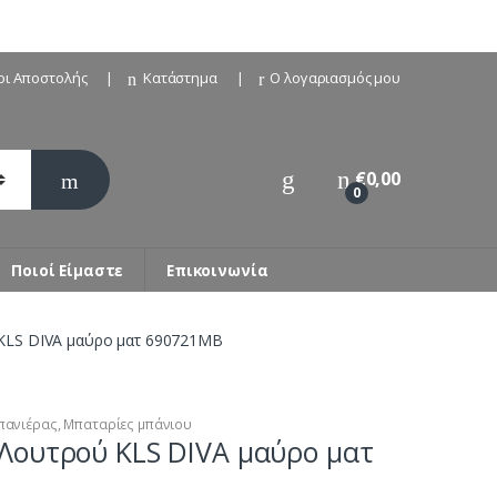
οι Αποστολής
Κατάστημα
Ο λογαριασμός μου
€
0,00
0
Ποιοί Είμαστε
Επικοινωνία
KLS DIVA μαύρο ματ 690721MB
πανιέρας
,
Μπαταρίες μπάνιου
Λουτρού KLS DIVA μαύρο ματ