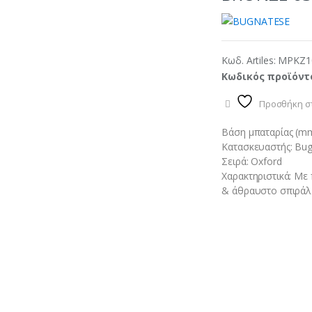
Κωδ. Artiles:
MPKZ1
Κωδικός προϊόντ
Προσθήκη στ
Βάση μπαταρίας (mm
Κατασκευαστής: Bu
Σειρά: Oxford
Χαρακτηριστικά: Μ
& άθραυστο σπιράλ