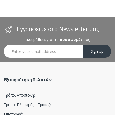
n
d
s
Εγγραφείτε στο Newsletter μας
C
...και μάθετε για τις
προσφορές
μας
a
Sign Up
r
o
u
Εξυπηρέτηση Πελατών
s
Τρόποι Αποστολής
e
Τρόποι Πληρωμής – Τράπεζες
l
Επιστροφές