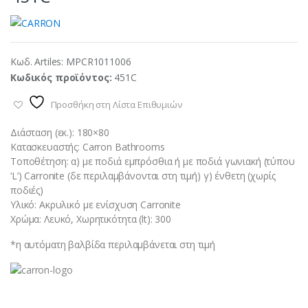
Κωδ. Artiles:
MPCR1011006
Κωδικός προϊόντος:
451C
Προσθήκη στη Λίστα Επιθυμιών
Διάσταση (εκ.): 180×80
Κατασκευαστής: Carron Bathrooms
Τοποθέτηση: α) με ποδιά εμπρόσθια ή με ποδιά γωνιακή (τύπου
‘L’) Carronite (δε περιλαμβάνονται στη τιμή) γ) ένθετη (χωρίς
ποδιές)
Υλικό: Ακρυλικό με ενίσχυση Carronite
Χρώμα: Λευκό, Χωρητικότητα (lt): 300
*η αυτόματη βαλβίδα περιλαμβάνεται στη τιμή