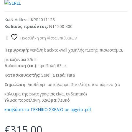
Κωδ. Artiles:
LKPR1011128
Κωδικός προϊόντος:
NT1200-300
Προσθήκη στη Λίστα Επιθυμιών
Περιγραφή
: Λεκάνη back-to-wall χαμηλής πίεσης, πισωστόμια,
με καζανάκι 3/6 lt
Διάσταση (εκ.)
: προβολή 63 εκ.
Κατασκευαστής
: Serel,
Σειρά
: Nita
Σημείωση
: Διαθέσιμη με κάλυμμα βακελίτη αποσπώμενο (το
κάλυμμα της φωτογραφίας είναι ενδεικτικό)
Υλικό
: πορσελάνη,
Χρώμα
: λευκό
κατεβάστε το ΤΕΧΝΙΚΟ ΣΧΕΔΙΟ σε αρχείο .pdf
€
315,00