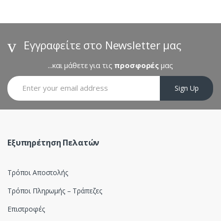
n
d
s
Εγγραφείτε στο Newsletter μας
C
...και μάθετε για τις
προσφορές
μας
a
Sign Up
r
o
u
Εξυπηρέτηση Πελατών
s
Τρόποι Αποστολής
e
Τρόποι Πληρωμής – Τράπεζες
l
Επιστροφές