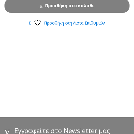
Προσθήκη στο καλάθι
Προσθήκη στη Λίστα Επιθυμιών
B
r
a
n
d
s
Εγγραφείτε στο Newsletter μας