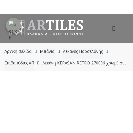
Skip
Skip
to
to
navigation
content
Αρχική σελίδα
Μπάνιο
Λεκάνες Πορσελάνης
Επιδαπέδιες ΧΠ
Λεκάνη KERASAN RETRO 270036 χρωμέ σετ