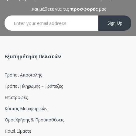
C
...και μάθετε για τις
προσφορές
μας
a
Sign Up
r
o
u
Εξυπηρέτηση Πελατών
s
Τρόποι Αποστολής
e
Τρόποι Πληρωμής – Τράπεζες
l
Επιστροφές
Κόστος Μεταφορικών
Όροι Χρήσης & Προϋποθέσεις
Ποιοί Είμαστε