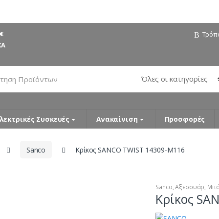
€
Τρόπ
ΚΑ
λεκτρικές Συσκευές
Ανακαίνιση
Προσφορές
Sanco
Κρίκος SANCO TWIST 14309-M116
Sanco
,
Αξεσουάρ
,
Μπά
Κρίκος SA