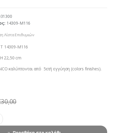
031300
ος:
14309-M116
η Λίστα Επιθυμιών
ST 14309-M116
 H 22,50 cm
NCO καλύπτονται από 5ετή εγγύηση (colors finishes).
€
30,00
Προσθήκη στο καλάθι