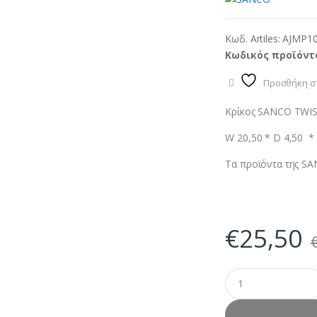
Κωδ. Artiles:
AJMP1
Κωδικός προϊόντ
Προσθήκη στ
Κρίκος SANCO TWI
W 20,50 * D 4,50 *
Τα προϊόντα της SA
€
25,50