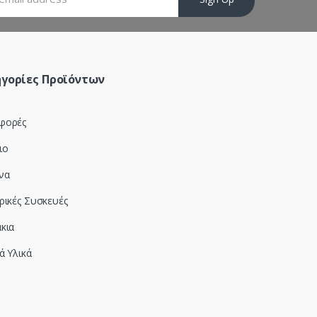
γορίες Προϊόντων
φορές
ιο
να
ρικές Συσκευές
κια
ά Υλικά