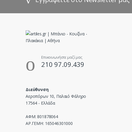
C
a
r
o
u
Επικοινωνήστε μαζί μας
210 97.09.439
s
e
Διεύθυνση
l
Αεροπόρων 10, Παλαιό Φάληρο
17564 - Ελλάδα
ΑΦΜ: 801878064
ΑΡ.ΓΕΜΗ: 165046301000