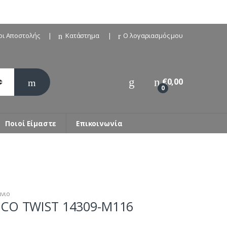
οι Αποστολής
Κατάστημα
Ο λογαριασμός μου
€
0,00
0
Ποιοί Είμαστε
Επικοινωνία
νιο
NCO TWIST 14309-M116