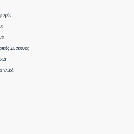
φορές
ιο
να
ρικές Συσκευές
κια
ά Υλικά