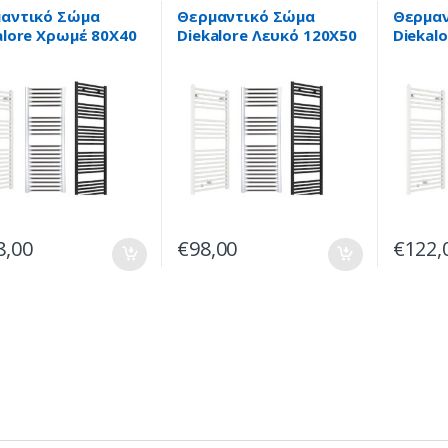
λικές
Υδραυλικές
Υδραυλικ
τοκρεμάστρες
,
Πετσετοκρεμάστρες
,
Πετσετοκ
αντικό Σώμα
Θερμαντικό Σώμα
Θερμαν
ντικά Σώματα-
Θερμαντικά Σώματα-
Θερμαντι
alore Χρωμέ 80X40
Diekalore Λευκό 120X50
Diekal
τοκρεμάστρες
Πετσετοκρεμάστρες
Πετσετοκ
120X40
8,00
€
98,00
€
122,