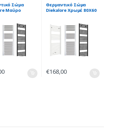
ές
Υδραυλικές
ρεμάστρες
,
Πετσετοκρεμάστρες
,
τικό Σώμα
Θερμαντικό Σώμα
κά Σώματα-
Θερμαντικά Σώματα-
ore Μαύρο
Diekalore Χρωμέ 80X60
ρεμάστρες
Πετσετοκρεμάστρες
00
€
168,00