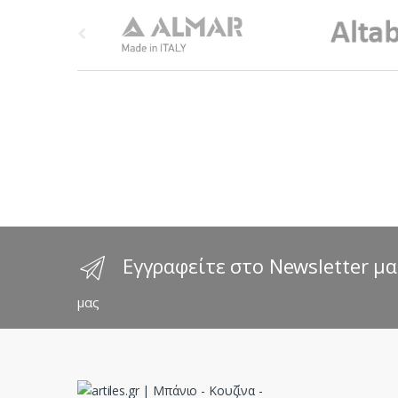
B
r
a
n
d
s
C
a
Εγγραφείτε στο Newsletter μα
r
μας
o
u