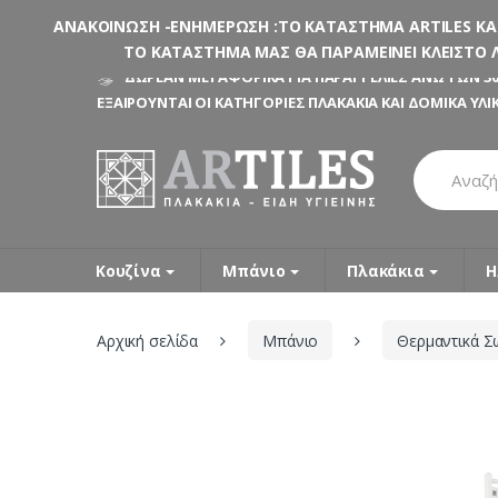
ΑΝΑΚΟΙΝΩΣΗ -ΕΝΗΜΕΡΩΣΗ :ΤΟ ΚΑΤΑΣΤΗΜΑ ARTILES ΚΑΤΑ
ΤΟ ΚΑΤΑΣΤΗΜΑ ΜΑΣ ΘΑ ΠΑΡΑΜΕΙΝΕΙ ΚΛΕΙΣΤΟ Λ
Skip
Skip
ΔΩΡΕΑΝ ΜΕΤΑΦΟΡΙΚΑ ΓΙΑ ΠΑΡΑΓΓΕΛΙΕΣ ΑΝΩ ΤΩΝ 30
to
to
ΕΞΑΙΡΟΥΝΤΑΙ ΟΙ ΚΑΤΗΓΟΡΙΕΣ ΠΛΑΚΑΚΙΑ ΚΑΙ ΔΟΜΙΚΑ ΥΛΙ
navigation
content
Search
for:
Κουζίνα
Μπάνιο
Πλακάκια
Η
Αρχική σελίδα
Μπάνιο
Θερμαντικά Σ