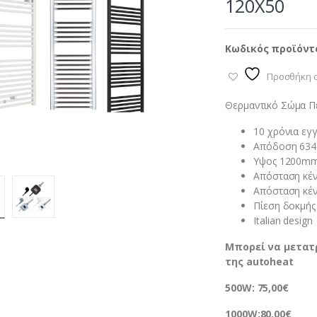
120X50
Κωδικός προϊόντ
Προσθήκη σ
Θερμαντικό Σώμα Π
10 χρόνια εγ
Απόδοση 634 
Υψος 1200mm
Απόσταση κέ
Απόσταση κέ
Πίεση δοκμής 
Italian design
Μπορεί να μετατ
της autoheat
500W: 75,00€
1000W:80,00€