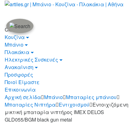
Skip
Skip
to
to
navigation
content
Close
Κουζίνα
Μπάνιο
Πλακάκια
Ηλεκτρικές Συσκευές
Ανακαίνιση
Προσφορές
Ποιοί Είμαστε
Επικοινωνία
Αρχική σελίδα
Μπάνιο
Μπαταρίες μπάνιου
Μπαταρίες Νιπτήρα
Εντιχοισμού
Εντοιχιζόμενη
μικτική μπαταρία νιπτήρος IMEX DELOS
GLD055/BGM black gun metal