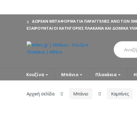
Skip
Skip
ΔΩΡΕΑΝ ΜΕΤΑΦΟΡΙΚΑ ΓΙΑ ΠΑΡΑΓΓΕΛΙΕΣ ΑΝΩ ΤΩΝ 300
to
to
ΕΞΑΙΡΟΥΝΤΑΙ ΟΙ ΚΑΤΗΓΟΡΙΕΣ ΠΛΑΚΑΚΙΑ ΚΑΙ ΔΟΜΙΚΑ ΥΛΙ
navigation
content
Search
for:
Κουζίνα
Μπάνιο
Πλακάκια
Η
Αρχική σελίδα
Μπάνιο
Καμπίνες