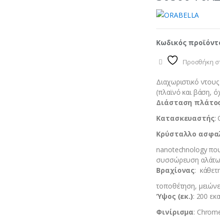
Κωδικός προϊόντ
Προσθήκη στ
Διαχωριστικό ντους
(πλαϊνό και βάση, ό
Διάσταση πλάτος 
Κατασκευαστής
:
Κρύσταλλο ασφα
nanotechnology που
συσσώρευση αλάτ
Βραχίονας
: κάθετ
τοποθέτηση, μειώνε
‘Υψος (εκ.)
: 200 εκ
Φινίρισμα
: Chrom