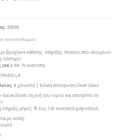
ος:
30500
η Λίστα Επιθυμιών
 με βραχίονα κάθετης στήριξης, πλαίσιο από αλουμίνιο
χι λάστιχο)
(εκ.)
: 68-70 εκατοστά
 ORABELLA
λείας
: 8 χιλιοστά | Ειδική επίστρωση Clean Glass
 διευκολύνει τη ροή του νερού και αποτρέπει τη
ων
η στήριξη, μήκος 70 έως 120 εκατοστά (μπροστινή
ται με κοπή)
ατοστά
e