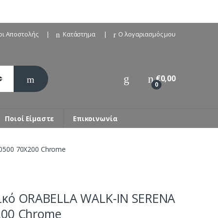
οι Αποστολής
Κατάστημα
Ο λογαριασμός μου
€
0,00
0
Ποιοί Είμαστε
Επικοινωνία
0500 70X200 Chrome
ικό ORABELLA WALK-IN SERENA
200 Chrome