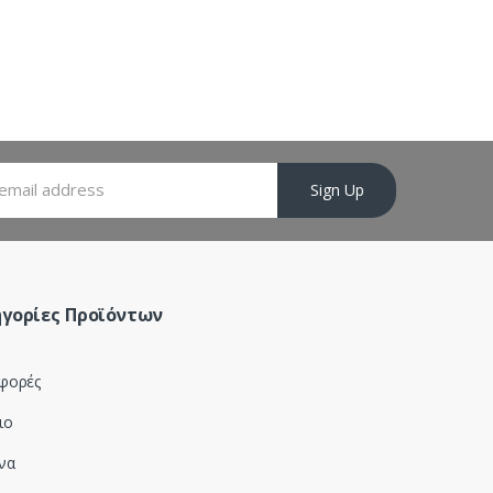
Sign Up
γορίες Προϊόντων
φορές
ιο
να