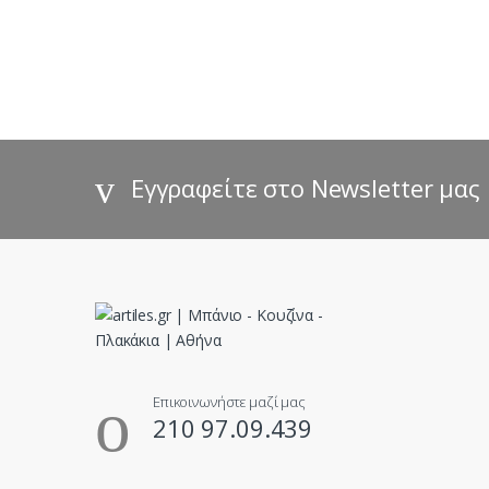
r
a
n
d
s
Εγγραφείτε στο Newsletter μας
C
a
r
o
u
Επικοινωνήστε μαζί μας
210 97.09.439
s