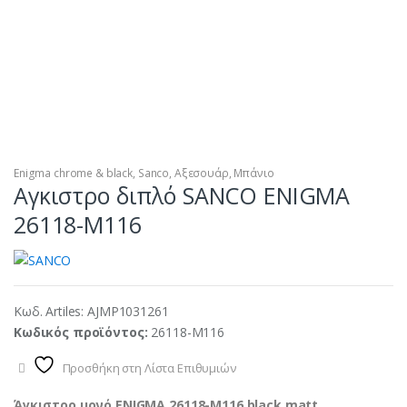
Enigma chrome & black
,
Sanco
,
Αξεσουάρ
,
Μπάνιο
Αγκιστρο διπλό SANCO ENIGMA
26118-M116
Κωδ. Artiles:
AJMP1031261
Κωδικός προϊόντος:
26118-M116
Προσθήκη στη Λίστα Επιθυμιών
Άγκιστρο μονό ENIGMA 26118-M116 black matt