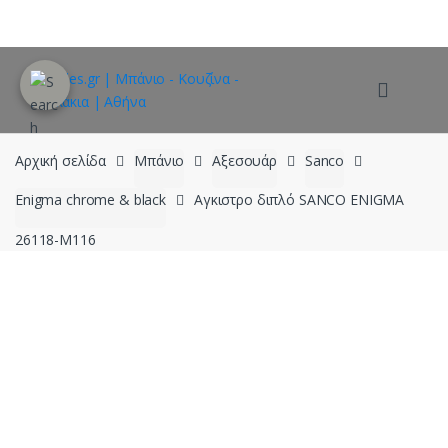
Skip
Skip
to
to
navigation
content
Αρχική σελίδα
Μπάνιο
Αξεσουάρ
Sanco
Enigma chrome & black
Αγκιστρο διπλό SANCO ENIGMA
26118-M116