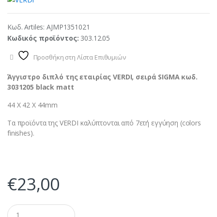
Κωδ. Artiles:
AJMP1351021
Κωδικός προϊόντος:
303.12.05
Προσθήκη στη Λίστα Επιθυμιών
Άγγιστρο διπλό της εταιρίας VERDI, σειρά SIGMA κωδ.
3031205 black matt
44 Χ 42 Χ 44mm
Τα προϊόντα της VERDI καλύπτονται από 7ετή εγγύηση (colors
finishes).
€
23,00