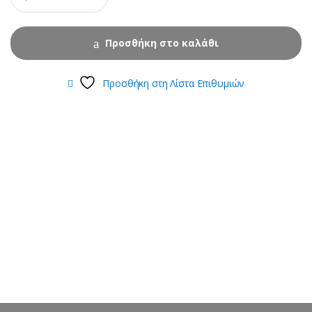
Προσθήκη στο καλάθι
Προσθήκη στη Λίστα Επιθυμιών
B
r
a
n
d