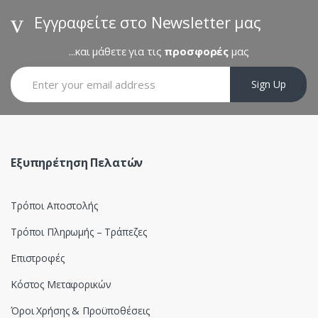
s
Εγγραφείτε στο Newsletter μας
C
...και μάθετε για τις
προσφορές
μας
a
Sign Up
r
o
u
Εξυπηρέτηση Πελατών
s
Τρόποι Αποστολής
e
Τρόποι Πληρωμής – Τράπεζες
l
Επιστροφές
Κόστος Μεταφορικών
Όροι Χρήσης & Προϋποθέσεις