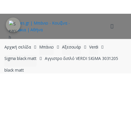
Skip
Skip
to
to
navigation
content
Αρχική σελίδα
Μπάνιο
Αξεσουάρ
Verdi
Sigma black matt
Αγγιστρο διπλό VERDI SIGMA 3031205
black matt