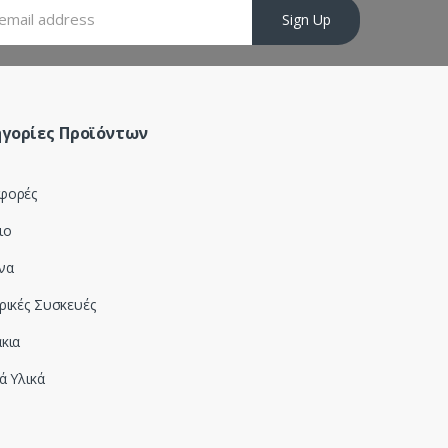
Sign Up
γορίες Προϊόντων
φορές
ιο
να
ρικές Συσκευές
κια
ά Υλικά