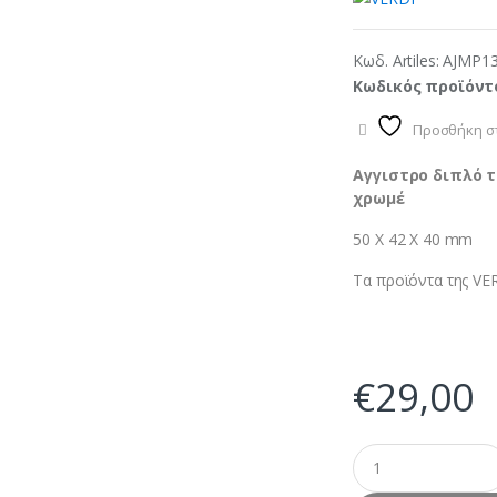
Κωδ. Artiles:
AJMP1
Κωδικός προϊόντ
Προσθήκη στ
Αγγιστρο διπλό τ
χρωμέ
50 Χ 42 Χ 40 mm
Τα προϊόντα της VER
€
29,00