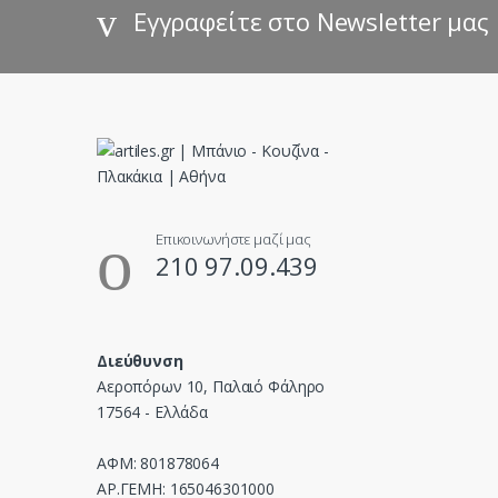
s
Εγγραφείτε στο Newsletter μας
C
a
r
o
u
Επικοινωνήστε μαζί μας
210 97.09.439
s
e
Διεύθυνση
l
Αεροπόρων 10, Παλαιό Φάληρο
17564 - Ελλάδα
ΑΦΜ: 801878064
ΑΡ.ΓΕΜΗ: 165046301000