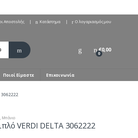
οι Αποστολής
Κατάστημα
Ο λογαριασμός μου
€
0,00
0
Ποιοί Είμαστε
Επικοινωνία
 3062222
ρ
,
Μπάνιο
ιπλό VERDI DELTA 3062222