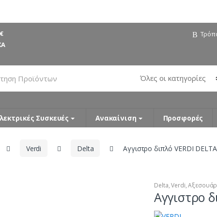
€
Τρόπ
ΚΑ
λεκτρικές Συσκευές
Ανακαίνιση
Προσφορές
Verdi
Delta
Αγγιστρο διπλό VERDI DELTA
Delta
,
Verdi
,
Αξεσουά
Αγγιστρο δ