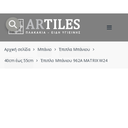
Skip
Skip
to
to
navigation
content
Αρχική σελίδα
Μπάνιο
Έπιπλα Μπάνιου
40cm έως 55cm
Έπιπλο Μπάνιου 962A MATRIX W24