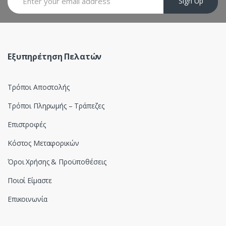
Sign Up
u
s
e
Εξυπηρέτηση Πελατών
l
Τρόποι Αποστολής
Τρόποι Πληρωμής – Τράπεζες
Επιστροφές
Κόστος Μεταφορικών
Όροι Χρήσης & Προϋποθέσεις
Ποιοί Είμαστε
Επικοινωνία