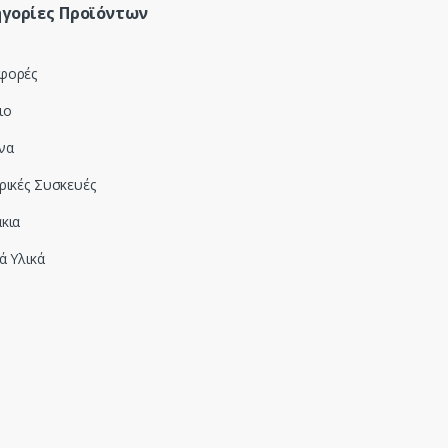
γορίες Προϊόντων
φορές
ιο
να
ρικές Συσκευές
κια
ά Υλικά