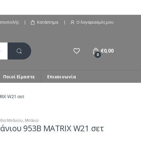
Αποστολής
Κατάστημα
Ο λογαριασμός μου
€
0,00
0
Ποιοί Είμαστε
Επικοινωνία
RIX W21 σετ
πλα Μπάνιου
,
Μπάνιο
άνιου 953B MATRIX W21 σετ