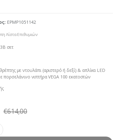
ος:
EPMP1051142
τη Λίστα Επιθυμιών
3B σετ
ρέπτης με ντουλάπι (αριστερό ή δεξί) & απλίκα LED
ε πορσελάνινο νιπτήρα VEGA 100 εκατοστών
ής
€
614,00