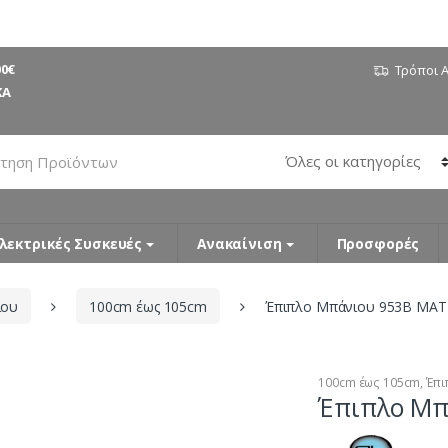
0€
Τρόποι 
ΚΑ
λεκτρικές Συσκευές
Ανακαίνιση
Προσφορές
ιου
100cm έως 105cm
Έπιπλο Μπάνιου 953B MAT
100cm έως 105cm
,
Έπι
Έπιπλο Μπ