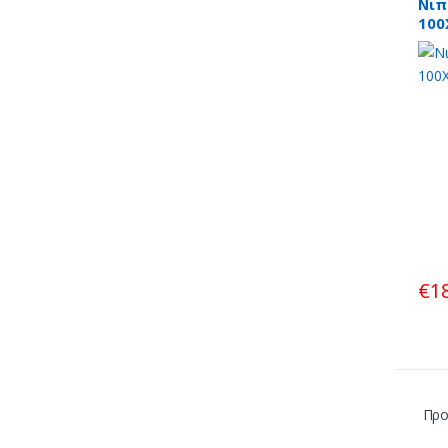
Νιπ
100
€
1
Προ