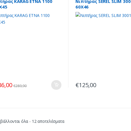
τήρας KARAG ETNA 1100
Νιπτήρας SEREL SLIM 300
X45
60X46
86,00
€
125,00
€
289,90
Sorted
βάλλονται όλα - 12 αποτελέσματα