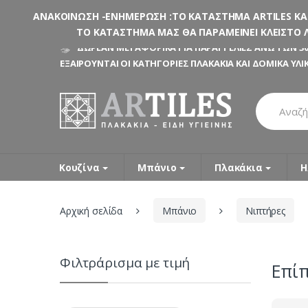
ΑΝΑΚΟΙΝΩΣΗ -ΕΝΗΜΕΡΩΣΗ :ΤΟ ΚΑΤΑΣΤΗΜΑ ARTILES ΚΑΤΑ
ΤΟ ΚΑΤΑΣΤΗΜΑ ΜΑΣ ΘΑ ΠΑΡΑΜΕΙΝΕΙ ΚΛΕΙΣΤΟ Λ
Skip
Skip
ΔΩΡΕΑΝ ΜΕΤΑΦΟΡΙΚΑ ΓΙΑ ΠΑΡΑΓΓΕΛΙΕΣ ΑΝΩ ΤΩΝ 30
to
to
ΕΞΑΙΡΟΥΝΤΑΙ ΟΙ ΚΑΤΗΓΟΡΙΕΣ ΠΛΑΚΑΚΙΑ ΚΑΙ ΔΟΜΙΚΑ ΥΛΙ
navigation
content
Search
for:
Κουζίνα
Μπάνιο
Πλακάκια
Η
Αρχική σελίδα
Μπάνιο
Νιπτήρες
Φιλτράρισμα με τιμή
Επί