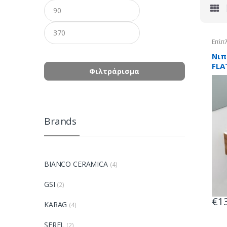
Ελάχιστη
Μέγιστη
τιμή
τιμή
Επίπ
Νιπ
FLA
Φιλτράρισμα
επί
Brands
BIANCO CERAMICA
(4)
GSI
(2)
€
1
KARAG
(4)
SEREL
(2)