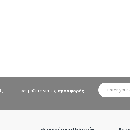
by
latest
ς
...και μάθετε για τις
προσφορές
Εξυπηρέτηση Πελατών
Κατη