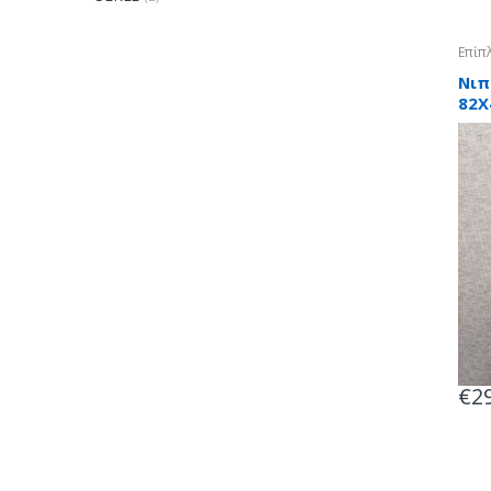
Επίπ
Νιπ
82X
€
2