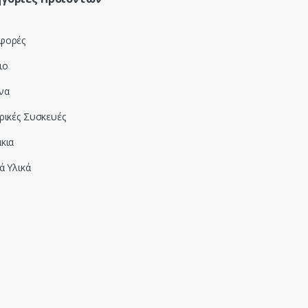
φορές
ιο
να
ρικές Συσκευές
κια
ά Υλικά