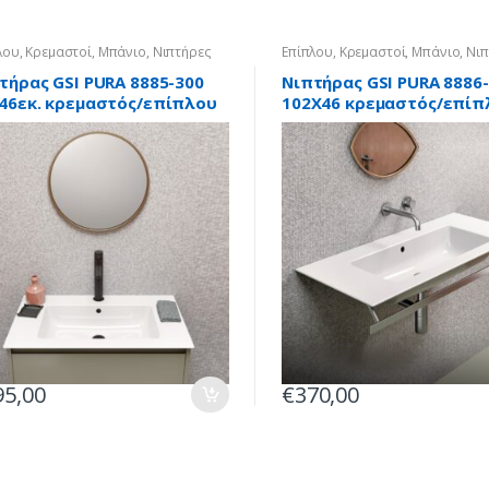
λου
,
Κρεμαστοί
,
Μπάνιο
,
Νιπτήρες
Επίπλου
,
Κρεμαστοί
,
Μπάνιο
,
Νιπ
τήρας GSI PURA 8885-300
Νιπτήρας GSI PURA 8886
46εκ. κρεμαστός/επίπλου
102X46 κρεμαστός/επίπ
95,00
€
370,00