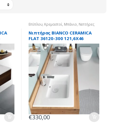
Επίπλου
,
Κρεμαστοί
,
Μπάνιο
,
Νιπτήρες
ICA
Νιπτήρας BIANCO CERAMICA
5
FLAT 36120-300 121,6X46
κρεμαστός/επίπλου
€
330,00