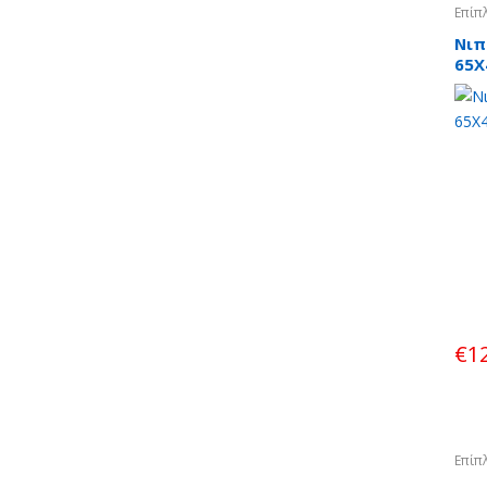
Επίπ
Νιπ
65X
€
1
Επίπ