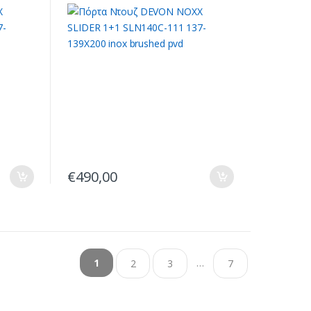
d
139X200 inox brushed pvd
€
490,00
…
1
2
3
7