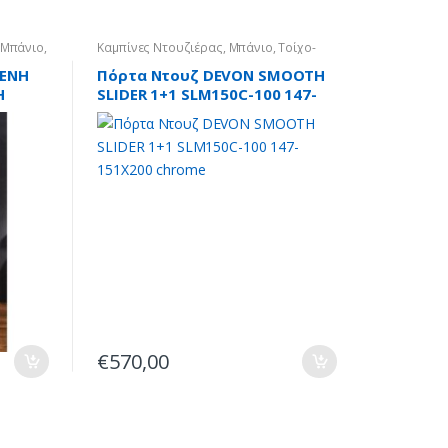
Μπάνιο
,
Καμπίνες Ντουζιέρας
,
Μπάνιο
,
Τοίχο-
Τοίχο
ΜΕΝH
Πόρτα Ντουζ DEVON SMOOTH
H
SLIDER 1+1 SLM150C-100 147-
151X200 chrome
€
570,00