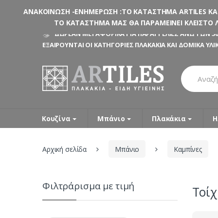
ΑΝΑΚΟΙΝΩΣΗ -ΕΝΗΜΕΡΩΣΗ :ΤΟ ΚΑΤΑΣΤΗΜΑ ARTILES ΚΑΤΑ
ΤΟ ΚΑΤΑΣΤΗΜΑ ΜΑΣ ΘΑ ΠΑΡΑΜΕΙΝΕΙ ΚΛΕΙΣΤΟ Λ
Skip
Skip
ΔΩΡΕΑΝ ΜΕΤΑΦΟΡΙΚΑ ΓΙΑ ΠΑΡΑΓΓΕΛΙΕΣ ΑΝΩ ΤΩΝ 30
to
to
ΕΞΑΙΡΟΥΝΤΑΙ ΟΙ ΚΑΤΗΓΟΡΙΕΣ ΠΛΑΚΑΚΙΑ ΚΑΙ ΔΟΜΙΚΑ ΥΛΙ
navigation
content
Search
for:
Κουζίνα
Μπάνιο
Πλακάκια
Η
Αρχική σελίδα
Μπάνιο
Καμπίνες
Φιλτράρισμα με τιμή
Τοίχ