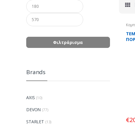
Ελάχιστη
Μέγιστη
τιμή
τιμή
Καμπ
Τοίχ
TEM
ΠΟΡ
Φιλτράρισμα
100
Brands
AXIS
(10)
DEVON
(77)
€
2
STARLET
(13)