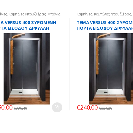
ίνες
,
Καμπίνες Ντουζιέρας
,
Μπάνιο
,
Καμπίνες
,
Καμπίνες Ντουζιέρας
,
ο-Τοίχο
Τοίχο-Τοίχο
A VERSUS 400 ΣΥΡΟΜΕΝH
TEMA VERSUS 400 ΣΥΡΟ
ΤA ΕΙΣΟΔΟΥ ΔΙΦΥΛΛH
ΠΟΡΤA ΕΙΣΟΔΟΥ ΔΙΦΥΛΛ
Χ195εκ.
100Χ195εκ.
50,00
€
240,00
€
336,40
€
324,20