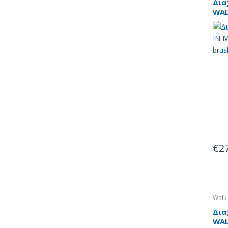
Δια
WAL
99X
€
2
Walk-
Δια
WAL