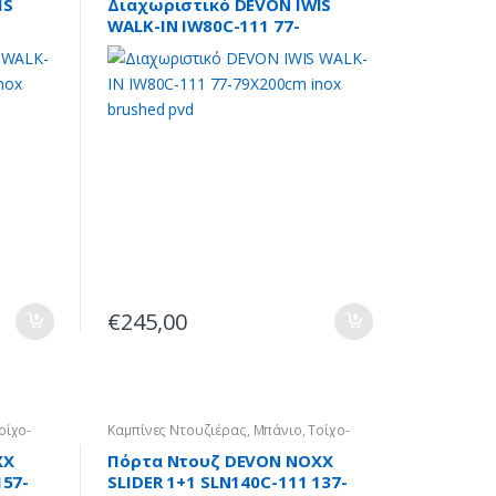
IS
Διαχωριστικό DEVON IWIS
WALK-IN IW80C-111 77-
pvd
79X200cm inox brushed pvd
€
245,00
οίχο-
Καμπίνες Ντουζιέρας
,
Μπάνιο
,
Τοίχο-
Τοίχο
XX
Πόρτα Ντουζ DEVON NOXX
157-
SLIDER 1+1 SLN140C-111 137-