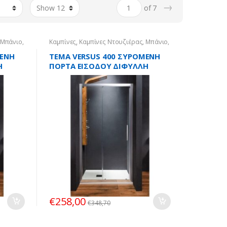
→
of 7
Μπάνιο
,
Καμπίνες
,
Καμπίνες Ντουζιέρας
,
Μπάνιο
,
Τοίχο-Τοίχο
ΜΕΝH
TEMA VERSUS 400 ΣΥΡΟΜΕΝH
H
ΠΟΡΤA ΕΙΣΟΔΟΥ ΔΙΦΥΛΛH
120Χ195εκ.
€
258,00
€
348,70