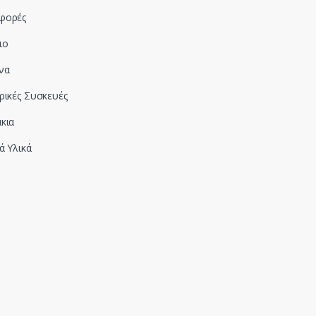
φορές
ιο
να
ρικές Συσκευές
κια
ά Υλικά