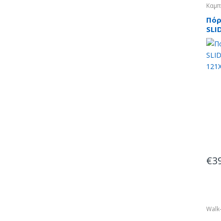
Καμπ
Τοίχ
Πόρ
SLI
121
€
3
Walk-