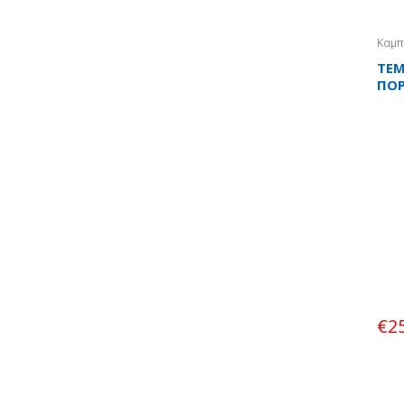
Καμπ
Τοίχ
TEM
ΠΟΡ
110
€
2