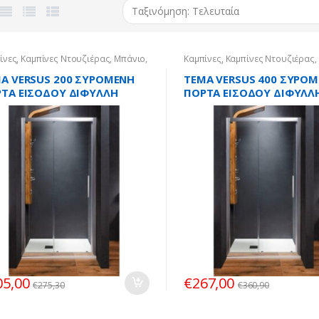
ίνες
,
Καμπίνες Ντουζιέρας
,
Μπάνιο
,
Καμπίνες
,
Καμπίνες Ντουζιέρας
,
ο-Τοίχο
Τοίχο-Τοίχο
A VERSUS 200 ΣΥΡΟΜΕΝH
TEMA VERSUS 400 ΣΥΡΟ
ΤA ΕΙΣΟΔΟΥ ΔΙΦΥΛΛH
ΠΟΡΤA ΕΙΣΟΔΟΥ ΔΙΦΥΛΛ
Χ185εκ.
130Χ195εκ.
05,00
€
267,00
€
275,30
€
360,90