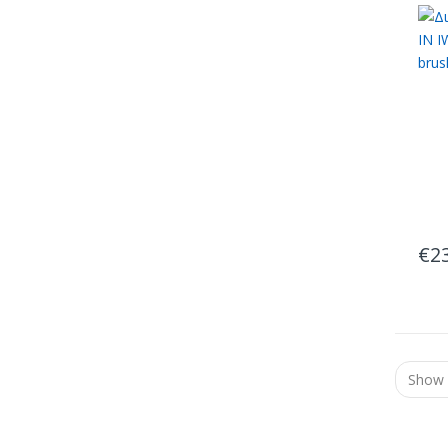
69X
€
2