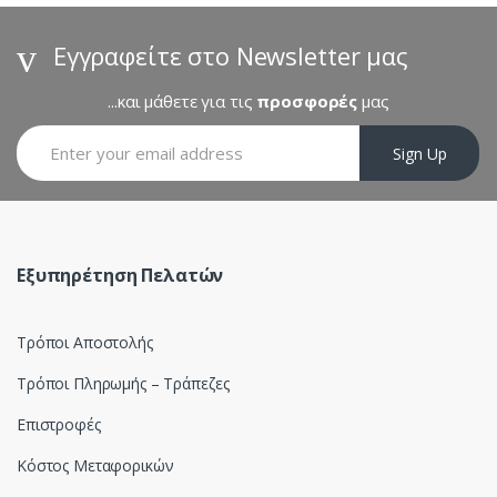
d
s
Εγγραφείτε στο Newsletter μας
C
...και μάθετε για τις
προσφορές
μας
a
Sign Up
r
o
u
Εξυπηρέτηση Πελατών
s
Τρόποι Αποστολής
e
Τρόποι Πληρωμής – Τράπεζες
l
Επιστροφές
Κόστος Μεταφορικών