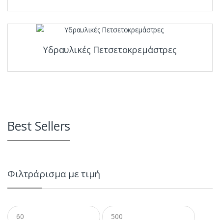
Υδραυλικές Πετσετοκρεμάστρες
Best Sellers
Φιλτράρισμα με τιμή
Ελάχιστη
Μέγιστη
τιμή
τιμή