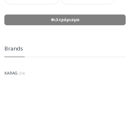
Φιλτράρισμα
Brands
KARAG
(34)
B
r
a
n