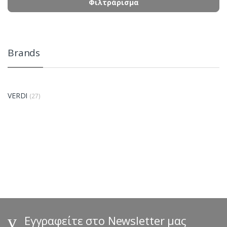
Φιλτράρισμα
Brands
VERDI
(27)
B
r
a
n
d
s
Εγγραφείτε στο Newsletter μας