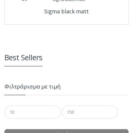
Sigma black matt
Best Sellers
Φιλτράρισμα με τιμή
Ελάχιστη
Μέγιστη
τιμή
τιμή