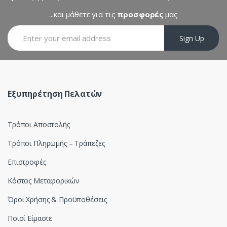
C
...και μάθετε για τις
προσφορές
μας
a
Sign Up
r
o
u
Εξυπηρέτηση Πελατών
s
Τρόποι Αποστολής
e
Τρόποι Πληρωμής – Τράπεζες
l
Επιστροφές
Κόστος Μεταφορικών
Όροι Χρήσης & Προϋποθέσεις
Ποιοί Είμαστε