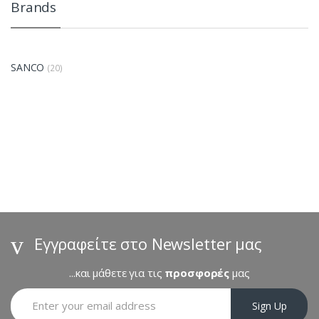
Brands
SANCO
(20)
B
r
a
n
d
s
Εγγραφείτε στο Newsletter μας
C
...και μάθετε για τις
προσφορές
μας
a
Sign Up