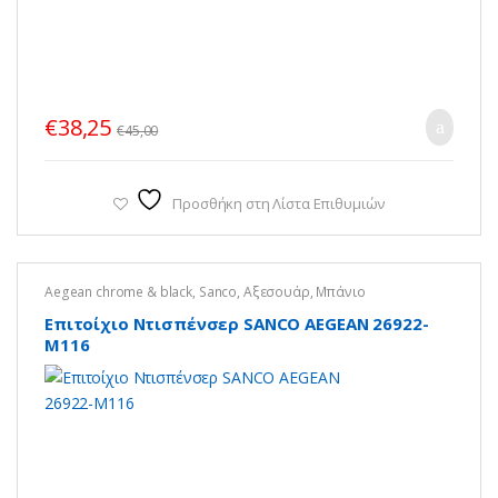
€
38,25
€
45,00
Προσθήκη στη Λίστα Επιθυμιών
Aegean chrome & black
,
Sanco
,
Αξεσουάρ
,
Μπάνιο
Επιτοίχιο Ντισπένσερ SANCO AEGEAN 26922-
Μ116