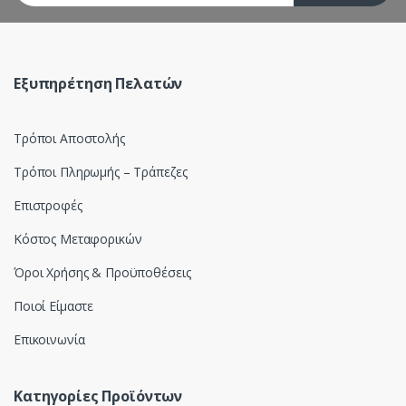
r
o
u
Εξυπηρέτηση Πελατών
s
Τρόποι Αποστολής
e
Τρόποι Πληρωμής – Τράπεζες
l
Επιστροφές
Κόστος Μεταφορικών
Όροι Χρήσης & Προϋποθέσεις
Ποιοί Είμαστε
Επικοινωνία
Κατηγορίες Προϊόντων