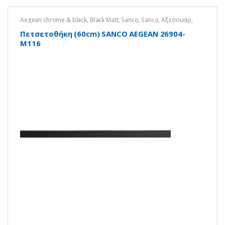
Aegean chrome & black
,
Black Matt
,
Sanco
,
Sanco
,
Αξεσουάρ
,
Μπάνιο
,
Πετσετοκρεμάστρες-Άγγιστρα
Πετσετοθήκη (60cm) SANCO AEGEAN 26904-
Μ116