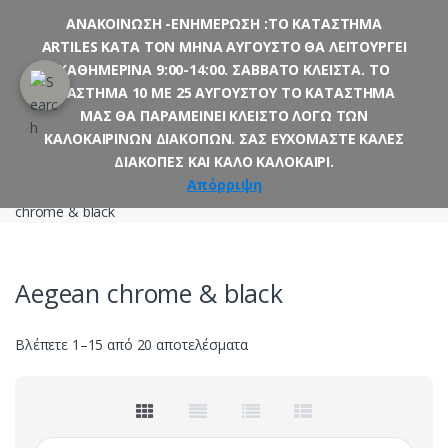
ΑΝΑΚΟΙΝΩΣΗ -ΕΝΗΜΕΡΩΣΗ :ΤΟ ΚΑΤΑΣΤΗΜΑ
ARTILES ΚΑΤΑ ΤΟΝ ΜΗΝΑ ΑΥΓΟΥΣΤΟ ΘΑ ΛΕΙΤΟΥΡΓΕΙ
Skip
Skip
ΚΑΘΗΜΕΡΙΝΑ 9:00-14:00. ΣΑΒΒΑΤΟ ΚΛΕΙΣΤΑ. ΤΟ
to
to
ΔΙΑΣΤΗΜΑ 10 ΜΕ 25 ΑΥΓΟΥΣΤΟΥ ΤΟ ΚΑΤΑΣΤΗΜΑ
navigation
content
ΜΑΣ ΘΑ ΠΑΡΑΜΕΙΝΕΙ ΚΛΕΙΣΤΟ ΛΟΓΩ ΤΩΝ
ΚΑΛΟΚΑΙΡΙΝΩΝ ΔΙΑΚΟΠΩΝ. ΣΑΣ ΕΥΧΟΜΑΣΤΕ ΚΑΛΕΣ
ΔΙΑΚΟΠΕΣ ΚΑΙ ΚΑΛΟ ΚΑΛΟΚΑΙΡΙ.
Αρχική σελίδα
Μπάνιο
Αξεσουάρ
Sanco
Aegean
Απόρριψη
chrome & black
Aegean chrome & black
Sorted
Βλέπετε 1–15 από 20 αποτελέσματα
by
latest