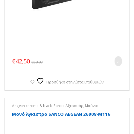
€
42,50
€
50,00
Προσθήκη στη Λίστα Επιθυμιών
Aegean chrome & black
,
Sanco
,
Αξεσουάρ
,
Μπάνιο
Μονό Άγκιστρο SANCO AEGEAN 26908-Μ116