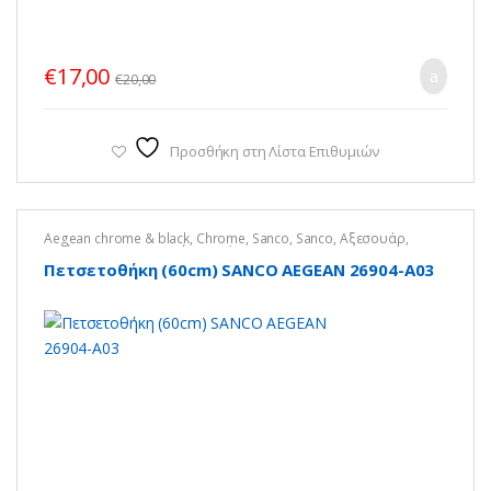
€
17,00
€
20,00
Προσθήκη στη Λίστα Επιθυμιών
Aegean chrome & black
,
Chrome
,
Sanco
,
Sanco
,
Αξεσουάρ
,
Μπάνιο
,
Πετσετοκρεμάστρες-Άγγιστρα
Πετσετοθήκη (60cm) SANCO AEGEAN 26904-Α03