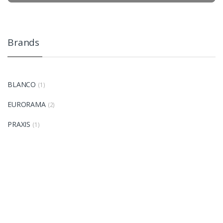
Brands
BLANCO
(1)
EURORAMA
(2)
PRAXIS
(1)
B
r
a
n