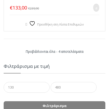
€
133,00
€
239,90
Προσθήκη στη Λίστα Επιθυμιών
Sorted
Προβάλλονται όλα - 4 αποτελέσματα
by
Φιλτράρισμα με τιμή
latest
Ελάχιστη
Μέγιστη
τιμή
τιμή
Φιλτράρισμα