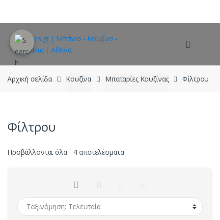
Skip
Skip
to
to
navigation
content
Αρχική σελίδα
Κουζίνα
Μπαταρίες Κουζίνας
Φίλτρου
Φίλτρου
Sorted
Προβάλλονται όλα - 4 αποτελέσματα
by
latest