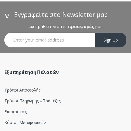
d
s
Εγγραφείτε στο Newsletter μας
C
...και μάθετε για τις
προσφορές
μας
a
Sign Up
r
o
u
Εξυπηρέτηση Πελατών
s
Τρόποι Αποστολής
e
Τρόποι Πληρωμής – Τράπεζες
l
Επιστροφές
Κόστος Μεταφορικών