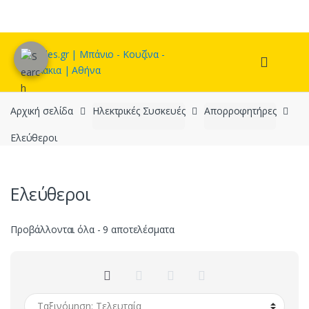
Skip
Skip
to
to
navigation
content
Αρχική σελίδα
Ηλεκτρικές Συσκευές
Απορροφητήρες
Ελεύθεροι
Ελεύθεροι
Sorted
Προβάλλονται όλα - 9 αποτελέσματα
by
latest