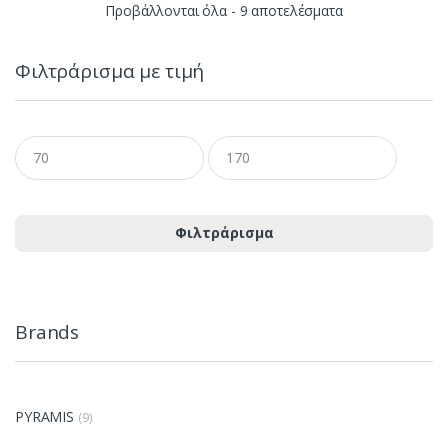
Sorted
Προβάλλονται όλα - 9 αποτελέσματα
by
Φιλτράρισμα με τιμή
latest
Ελάχιστη
Μέγιστη
τιμή
τιμή
Φιλτράρισμα
Brands
PYRAMIS
(9)