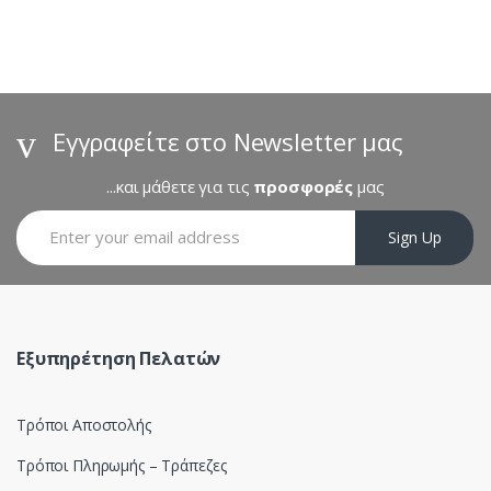
a
n
d
s
Εγγραφείτε στο Newsletter μας
C
...και μάθετε για τις
προσφορές
μας
a
Sign Up
r
o
u
Εξυπηρέτηση Πελατών
s
Τρόποι Αποστολής
e
Τρόποι Πληρωμής – Τράπεζες